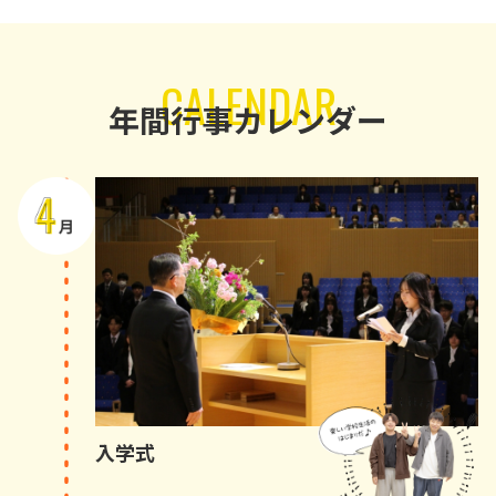
CALENDAR
年間行事カレンダー
入学式