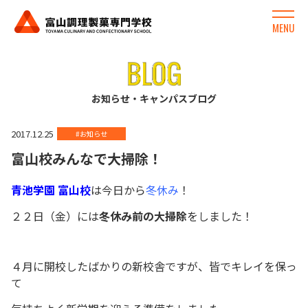
MENU
お知らせ・キャンパスブログ
2017.12.25
#お知らせ
富山校みんなで大掃除！
青池学園 富山校
は今日から
冬休み
！
２２日（金）には
冬休み前の大掃除
をしました！
４月に開校したばかりの新校舎ですが、皆でキレイを保っ
て