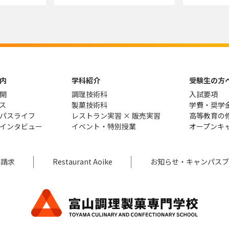
内
学科紹介
受験生の方
開
調理技術科
入試要項
ス
製菓技術科
学費・奨学
パスライフ
レストラン実習 × 販売実習
高等教育の
インタビュー
イベント・特別授業
オープンキ
料請求
Restaurant Aoike
お知らせ・キャンパスブ