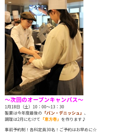
～次回のオープンキャンパス～
1月18日（土）10：00～13：30
製菓は今年度最後の
「パン・デニッシュ」
、
調理は2月にむけて
「恵方巻」
を作ります♪
事前予約制！各科定員30名！ご予約はお早めに☆