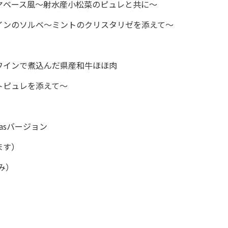
ヤベース風～射水産小松菜のピュレと共に～
インのソルベ～ミントのクリスタリゼを添えて～
ワインで煮込んだ県産和牛ほほ肉
ピュレを添えて～
asバージョン
ます）
み）