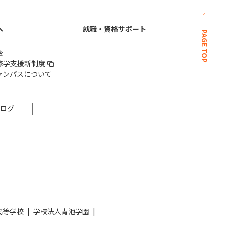
へ
就職・資格サポート
PAGE TOP
金
修学支援新制度
ャンパスについて
ログ
E高等学校
学校法人青池学園