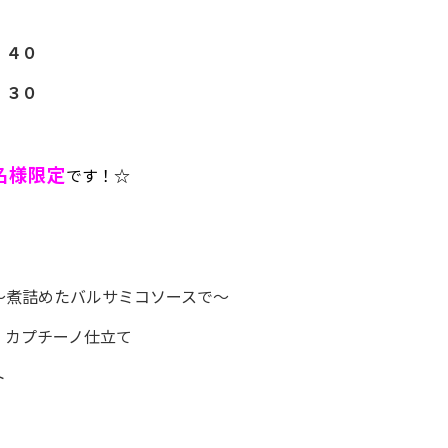
：４０
：３０
名様限定
です！☆
～煮詰めたバルサミコソースで～
 カプチーノ仕立て
ト