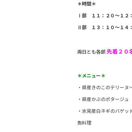
＊時間＊
Ⅰ部 １１：２０～１２
Ⅱ部 １３：１０～１４
先着２０
両日とも各部
＊メニュー＊
・県産きのこのテリーヌ
・県産かぶのポタージュ
・氷見産白ネギのバゲッ
魚料理