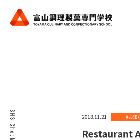
SNS Check!
2018.11.21
#お知
Restaura