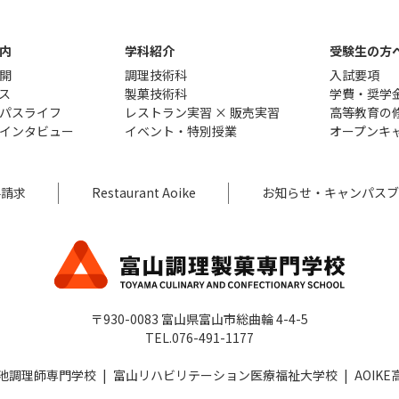
内
学科紹介
受験生の方
開
調理技術科
入試要項
ス
製菓技術科
学費・奨学
パスライフ
レストラン実習 × 販売実習
高等教育の
インタビュー
イベント・特別授業
オープンキ
料請求
Restaurant Aoike
お知らせ・キャンパスブ
〒930-0083 富山県富山市総曲輪 4-4-5
TEL.076-491-1177
池調理師専門学校
富山リハビリテーション医療福祉大学校
AOIK