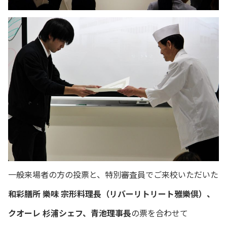
一般来場者の方の投票と、特別審査員でご来校いただいた
和彩膳所 樂味 宗形料理長（リバーリトリート雅樂倶）、
クオーレ 杉浦シェフ、青池理事長
の票を合わせて