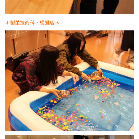
＊製菓技術科・模擬店＊