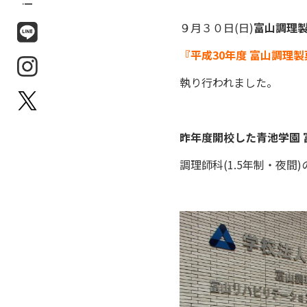
９月３０日(日)
富山調理
『平成30年度 富山調理
執り行われました。
昨年度開校した青池学園 
調理師科(1.5年制・夜