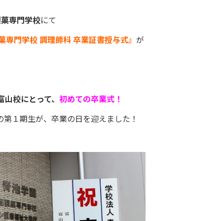
製菓専門学校
にて
製菓専門学校 調理師科 卒業証書授与式』
が
富山校にとって、
初めての卒業式！
間)の第１期生が、卒業の日を迎えました！