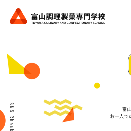
SNS Check!
富
お一人で