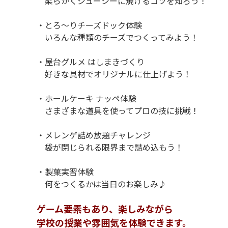
柔らかくジューシーに焼けるコツを知ろう！
P
・とろ～りチーズドック体験
いろんな種類のチーズでつくってみよう！
P
・屋台グルメ はしまきづくり
好きな具材でオリジナルに仕上げよう！
P
・ホールケーキ ナッペ体験
さまざまな道具を使ってプロの技に挑戦！
P
・メレンゲ詰め放題チャレンジ
袋が閉じられる限界まで詰め込もう！
P
・製菓実習体験
何をつくるかは当日のお楽しみ♪
P
ゲーム要素もあり、楽しみながら
学校の授業や雰囲気を体験できます。