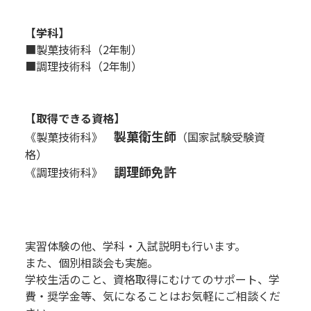
R
【学科】
■製菓技術科（2年制）
■調理技術科（2年制）
P
P
【
取得できる資格】
製菓衛生師
《製菓技術科》
（国家試験受験資
格）
調理師免許
《調理技術科》
R
R
R
R
実習体験の他、学科・入試説明も行います。
また、個別相談会も実施。
学校生活のこと、資格取得にむけてのサポート、
学
費・奨学金等、気になることはお気軽にご相談くだ